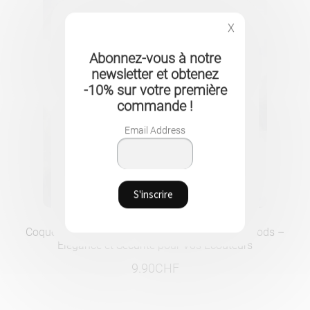
X
Abonnez-vous à notre
newsletter et obtenez
-10% sur votre première
commande !
Email Address
Coque de Protection en Vernis Brillant pour AirPods –
Élégance et Sécurité pour Vos Écouteurs
9.90
CHF