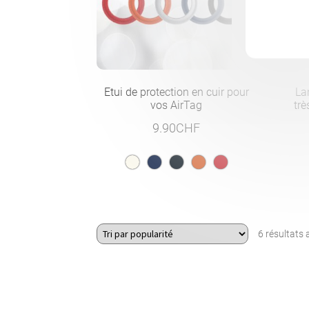
Etui de protection en cuir pour
La
vos AirTag
trè
9.90
CHF
6 résultats 