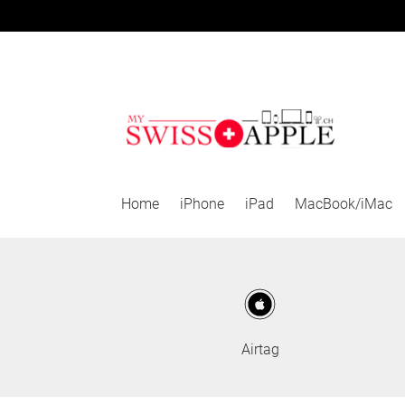
Aller
Aller
à
au
la
contenu
navigation
Home
iPhone
iPad
MacBook/iMac
Airtag