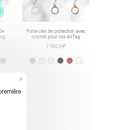
 de
Porte-clés de protection avec
Tag
crochet pour vos AirTag
7.90
CHF
X
première