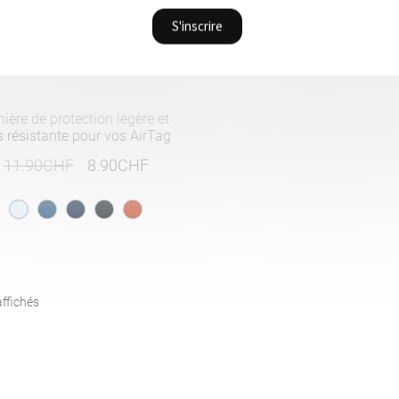
nière de protection légère et
s résistante pour vos AirTag
Le
Le
11.90
CHF
8.90
CHF
prix
prix
initial
actuel
était :
est :
11.90CHF.
8.90CHF.
Trié
affichés
par
popularité