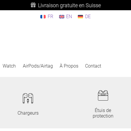
Livraison gratuite en Suisse
FR
EN
DE
Watch
AirPods/Airtag
À Propos
Contact
Étuis de
Chargeurs
protection