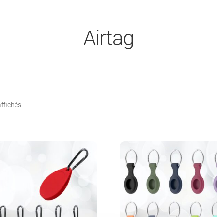
Airtag
Trié
affichés
par
popularité