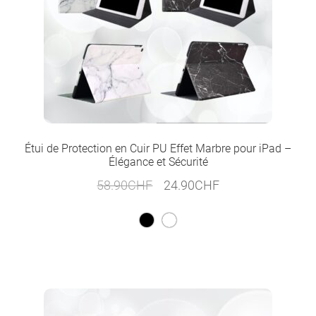
Étui de Protection en Cuir PU Effet Marbre pour iPad –
Élégance et Sécurité
Le
Le
58.90
CHF
24.90
CHF
prix
prix
initial
actuel
était :
est :
58.90CHF.
24.90CHF.