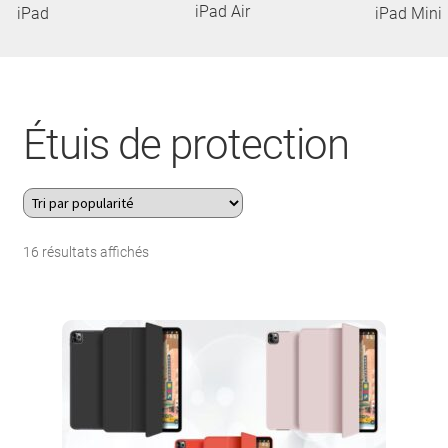
iPad Air
iPad
iPad Mini
À Propos
Contact
Search Button
Étuis de protection
Search
for:
Trié
16 résultats affichés
par
popularité