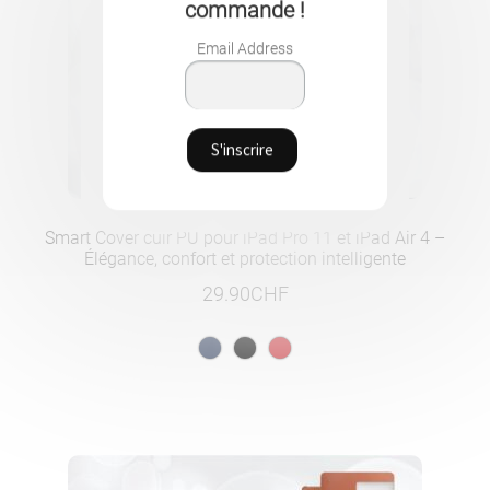
commande !
Email Address
Smart Cover cuir PU pour iPad Pro 11 et iPad Air 4 –
Élégance, confort et protection intelligente
29.90
CHF