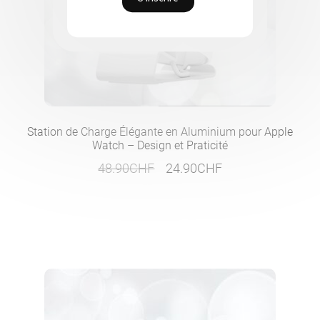
Station de Charge Élégante en Aluminium pour Apple
Watch – Design et Praticité
Le
Le
48.90
CHF
24.90
CHF
prix
prix
initial
actuel
était :
est :
48.90CHF.
24.90CHF.