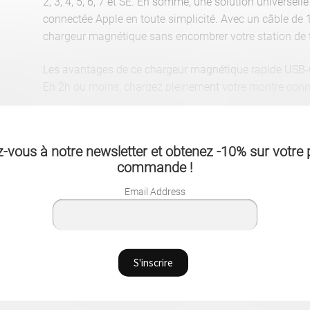
2, 3, 4, 5, 6, 7 et SE. En somme, une solution universell
connectée Apple en toute simplicité. Avec un câble de 1
chargeur magnétique sans encombrer votre station de t
Les avantages de ce chargeur magnétique rapide USB-
En 2h ou moins, chargez pleinement votre montre conn
chargeur discret doté de protections contre les surcharge
Alimenté en USB-C, le chargeur sans-fil portable vous
magnétique de 100-205 KHZ. La distance de transmiss
-vous à notre newsletter et obtenez -10% sur votre 
design du chargeur. Il est compatible avec les cadra
commande !
Il faudra toutefois charger sans les cadrans et boîtiers 
De plus, il suffit d’une alimentation en entrée de 5V et
Email Address
pleinement satisfaites.