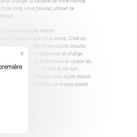
e pour charger la batterie de votre montre
m de long, vous pourrez utiliser ce
ravail.
C pour votre Apple Watch
ectée Apple où que vous soyez. C’est un
s, les surchauffes et les courts-circuits.
X
 donne accès à une fréquence de charge
ion de 2mm suffit amplement en raison du
première
ns de 38 mm, 40 mm, 42 mm et 44 mm.
qui obstruent l’arrière de votre Apple Watch.
 1A pour que les fonctions de charge soient