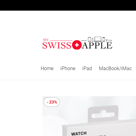
Aller
Aller
à
au
la
contenu
navigation
Home
iPhone
iPad
MacBook/iMac
- 23%