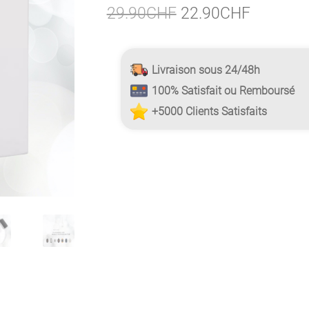
Le
Le
29.90
CHF
22.90
CHF
prix
prix
initial
actuel
Livraison sous 24/48h
était :
est :
100% Satisfait ou Remboursé
29.90CHF.
22.90CH
+5000 Clients Satisfaits