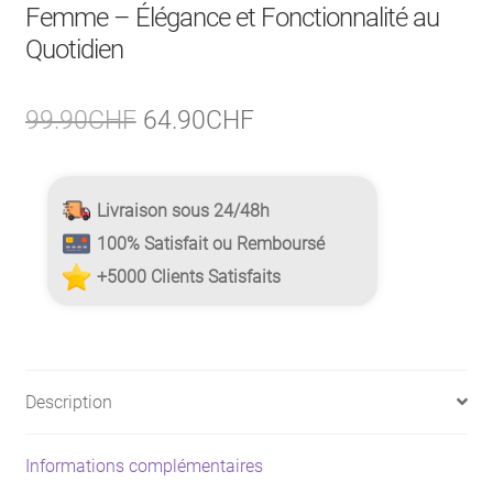
Femme – Élégance et Fonctionnalité au
Quotidien
Le
Le
99.90
CHF
64.90
CHF
prix
prix
initial
actuel
Livraison sous 24/48h
était :
est :
100% Satisfait ou Remboursé
99.90CHF.
64.90CHF.
+5000 Clients Satisfaits
Description
Informations complémentaires