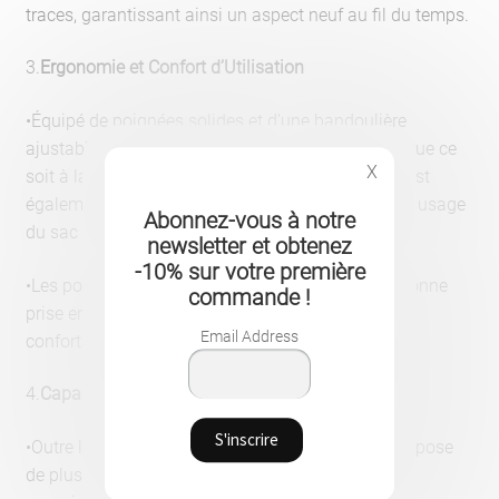
traces, garantissant ainsi un aspect neuf au fil du temps.
3.
Ergonomie et Confort d’Utilisation
•Équipé de poignées solides et d’une bandoulière
ajustable, ce sac est facile à porter au quotidien, que ce
X
soit à la main ou en bandoulière. La bandoulière est
également détachable, ce qui permet de moduler l’usage
Abonnez-vous à notre
du sac selon les préférences et les occasions.
newsletter et obtenez
-10% sur votre première
•Les poignées sont renforcées pour assurer une bonne
commande !
prise en main, et la bandoulière permet un port
Email Address
confortable même en cas de charges plus lourdes.
4.
Capacité de Rangement
•Outre le compartiment pour ordinateur, ce sac dispose
de plusieurs poches et rangements pratiques pour