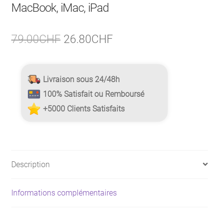
MacBook, iMac, iPad
Le
Le
79.00
CHF
26.80
CHF
prix
prix
initial
actuel
Livraison sous 24/48h
était :
est :
100% Satisfait ou Remboursé
79.00CHF.
26.80CHF.
+5000 Clients Satisfaits
Description
Informations complémentaires