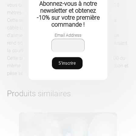
Abonnez-vous à notre
vous confère une portée de signal 2,4 Ghz jusqu’à 10
newsletter et obtenez
mètres.
-10% sur votre première
Cette souris lumineuse peut être mise en charge via
commande !
câble USB à partir de n’importe quelle source
d’alimentation. Par ailleurs, son design ergonomique
Email Address
rend son utilisation confortable sur la durée en épousant
la courbe naturelle de votre paume.
Cette souris est dotée d’un DPI réglable de 800, 1200 ou
même 1600 DPI. Elle dispose de 4 boutons de fonction et
pèse seulement 85g.
Produits similaires