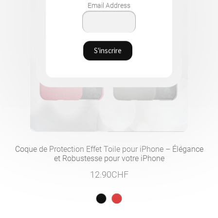
Email Address
Coque de Protection Effet Toile pour iPhone – Élégance
et Robustesse pour votre iPhone
12.90
CHF