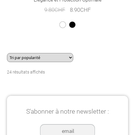
Le
Le
9.80
CHF
8.90
CHF
prix
prix
initial
actuel
était :
est :
9.80CHF.
8.90CHF.
Trié
24 résultats affichés
par
popularité
S'abonner à notre newsletter :