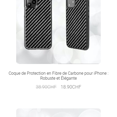
Coque de Protection en Fibre de Carbone pour iPhone :
Robuste et Élégante
Le
Le
38.90
CHF
18.90
CHF
prix
prix
initial
actuel
était :
est :
38.90CHF.
18.90CHF.