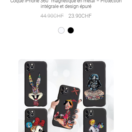
Coque iPhone 360° magnétique en métal – Protection
intégrale et design épuré
Le
Le
44.90
CHF
23.90
CHF
prix
prix
initial
actuel
était :
est :
44.90CHF.
23.90CHF.