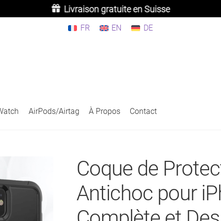
Livraison gratuite en Suisse
FR
EN
DE
Watch
AirPods/Airtag
À Propos
Contact
Coque de Protect
Antichoc pour iP
Complète et Des