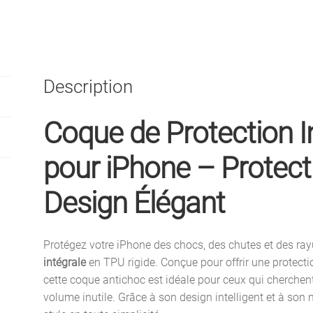
Description
Coque de Protection I
pour iPhone – Protect
Design Élégant
Protégez votre iPhone des chocs, des chutes et des ray
intégrale
en TPU rigide. Conçue pour offrir une protectio
cette coque antichoc est idéale pour ceux qui cherchent
volume inutile. Grâce à son design intelligent et à son m