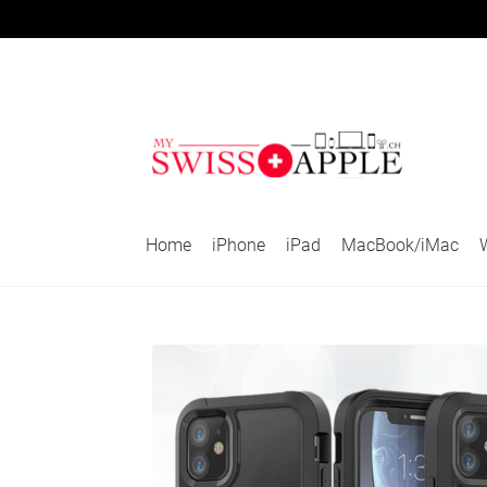
Aller
Aller
à
au
la
contenu
navigation
Home
iPhone
iPad
MacBook/iMac