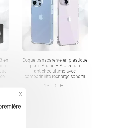
 3 en
Coque transparente en plastique
nti-
pour iPhone – Protection
que
antichoc ultime avec
tée
compatibilité recharge sans fil
13.90
CHF
X
première