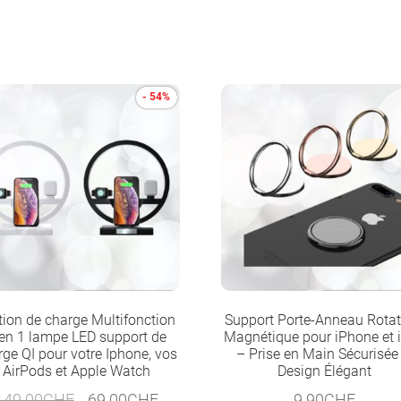
- 54%
tion de charge Multifonction
Support Porte-Anneau Rotati
en 1 lampe LED support de
Magnétique pour iPhone et 
rge QI pour votre Iphone, vos
– Prise en Main Sécurisée 
AirPods et Apple Watch
Design Élégant
Le
Le
149.00
CHF
69.00
CHF
9.90
CHF