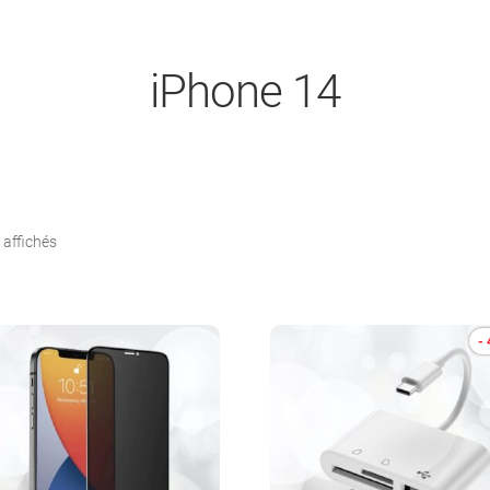
iPhone 14
Trié
 affichés
par
popularité
-