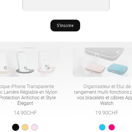
oque iPhone Transparente
Organisateur et Etui de
c Lanière Réglable en Nylon
rangement multi-fonctions 
Protection Antichoc et Style
vos bracelets et câbles Ap
Élégant
Watch
14.90
CHF
19.90
CHF