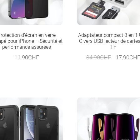
rotection d’écran en verre
Adaptateur compact 3 en 1
pé pour iPhone – Sécurité et
C vers USB lecteur de carte
performance assurées
TF
Le
11.90
CHF
34.90
CHF
17.90
CH
prix
initial
était :
34.90CHF.