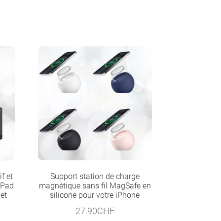
f et
Support station de charge
iPad
magnétique sans fil MagSafe en
et
silicone pour votre iPhone
27.90
CHF