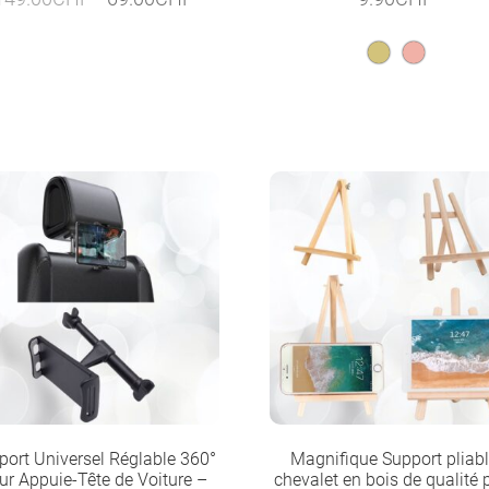
prix
prix
initial
actuel
était :
est :
149.00CHF.
69.00CHF.
port Universel Réglable 360°
Magnifique Support pliabl
ur Appuie-Tête de Voiture –
chevalet en bois de qualité 