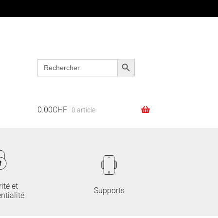
Search Button
Search
Recherche
Recherche
for:
pour :
0.00
CHF
0 article
ité et
Supports
ntialité