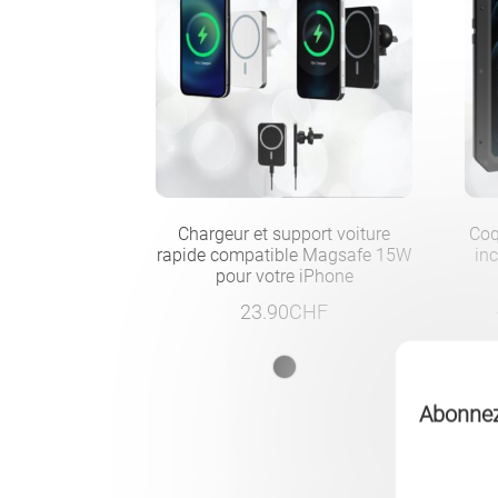
Chargeur et support voiture
Coq
rapide compatible Magsafe 15W
in
pour votre iPhone
23.90
CHF
Abonnez