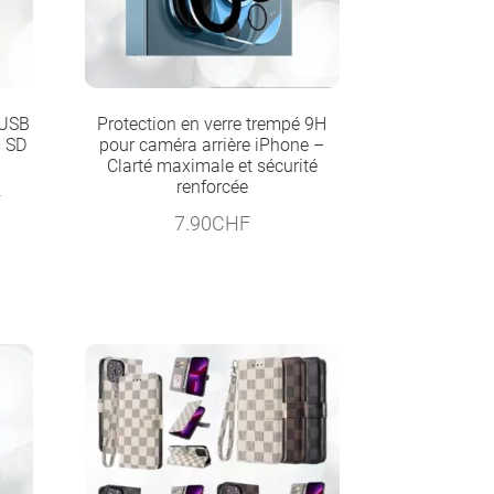
 USB
Protection en verre trempé 9H
s SD
pour caméra arrière iPhone –
Clarté maximale et sécurité
renforcée
Le
F
7.90
CHF
prix
actuel
est :
17.90CHF.