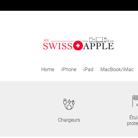
Aller
Aller
à
au
la
contenu
navigation
Home
iPhone
iPad
MacBook/iMac
Étui
Chargeurs
prote