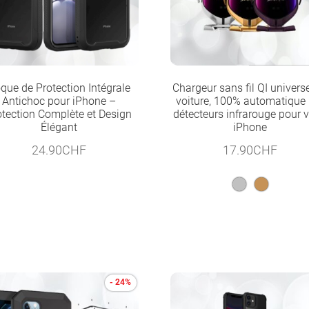
que de Protection Intégrale
Chargeur sans fil QI univers
Antichoc pour iPhone –
voiture, 100% automatique
otection Complète et Design
détecteurs infrarouge pour v
Élégant
iPhone
24.90
CHF
17.90
CHF
- 24%