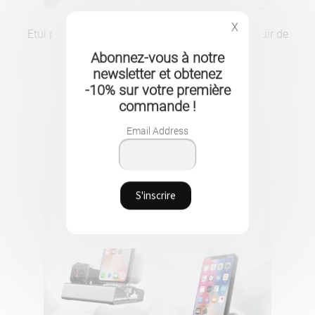
X
Etui porte-cartes de protection magnétique en cuir de
qualité pour votre iPhone
Abonnez-vous à notre
11.90
CHF
newsletter et obtenez
-10% sur votre première
commande !
Email Address