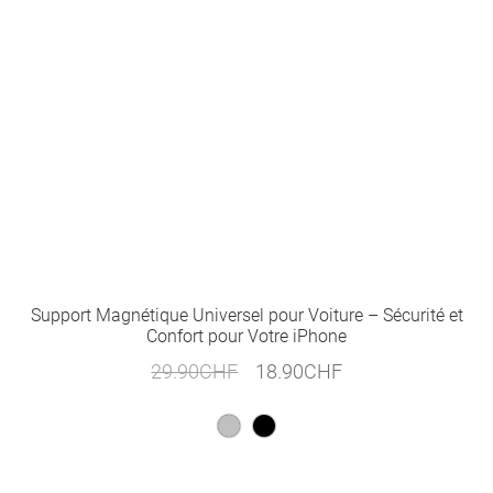
Support Magnétique Universel pour Voiture – Sécurité et
Confort pour Votre iPhone
Le
Le
29.90
CHF
18.90
CHF
prix
prix
initial
actuel
était :
est :