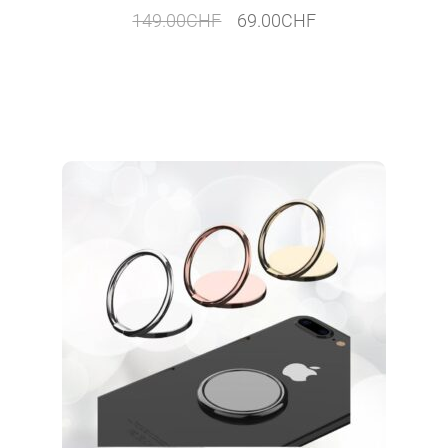
Le
Le
149.00
CHF
69.00
CHF
prix
prix
initial
actuel
était :
est :
149.00CHF.
69.00CHF.