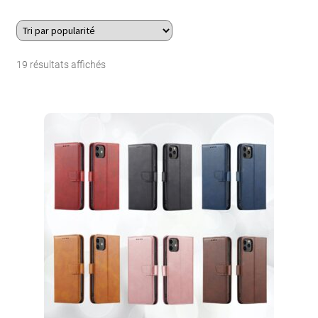
À Propos
Trié
19 résultats affichés
Contact
par
Search Button
Search
popularité
for: