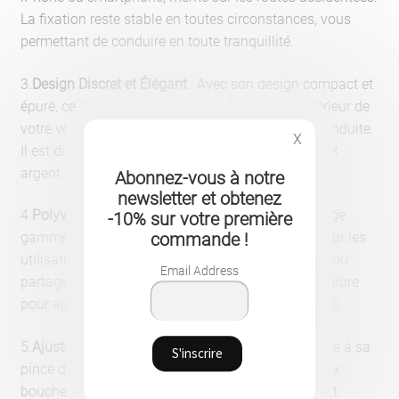
La fixation reste stable en toutes circonstances, vous
permettant de conduire en toute tranquillité.
3.
Design Discret et Élégant
: Avec son design compact et
épuré, ce support magnétique se fond dans l’intérieur de
votre véhicule sans encombrer votre espace de conduite.
X
Il est disponible en deux finitions élégantes : noir et
argent.
Abonnez-vous à notre
newsletter et obtenez
4.
Polyvalent et Pratique
: Compatible avec une large
-10% sur votre première
gamme de smartphones, ce support est parfait pour les
commande !
utilisateurs qui alternent entre plusieurs appareils ou
Email Address
partagent le véhicule. Il permet aussi une rotation libre
pour ajuster l’angle de vision selon vos préférences.
5.
Ajustement Facile des Bouches d’Aération
: Grâce à sa
pince de fixation, le support s’ajuste facilement aux
bouches d’aération de la plupart des voitures. Il est