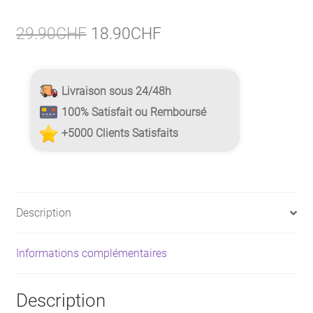
Le
Le
29.90
CHF
18.90
CHF
prix
prix
initial
actuel
Livraison sous 24/48h
était :
est :
100% Satisfait ou Remboursé
29.90CHF.
18.90CHF.
+5000 Clients Satisfaits
Description
Informations complémentaires
Description