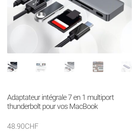
À Propos
Contact
Search Button
Search
for:
Adaptateur intégrale 7 en 1 multiport
thunderbolt pour vos MacBook
48.90
CHF