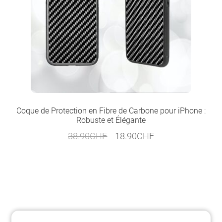
Coque de Protection en Fibre de Carbone pour iPhone :
Robuste et Élégante
Le
Le
38.90
CHF
18.90
CHF
prix
prix
initial
actuel
était :
est :
38.90CHF.
18.90CHF.