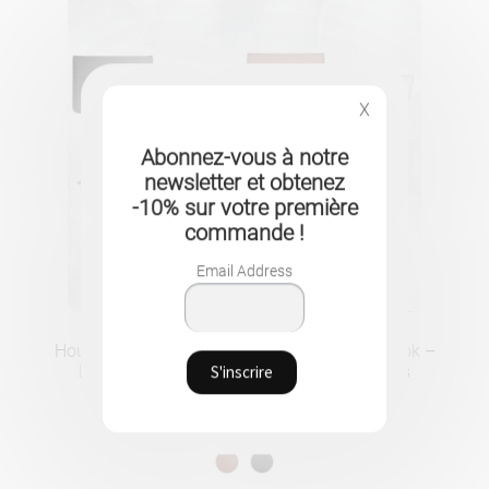
X
Abonnez-vous à notre
newsletter et obtenez
-10% sur votre première
commande !
Email Address
Housse de Protection en Cuir PU pour MacBook –
Élégance et Sécurité pour Tous les Modèles
29.90
CHF