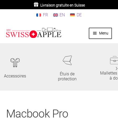
3 produits achetés ou plus =
Livraison gratuite en Suisse
10% de réduction
FR
EN
DE
Aller
Aller
Menu
à
au
la
contenu
Home
navigation
iPhone
Mallettes
Étuis de
iPad
Accessoires
à do
protection
MacBook/iMac
Watch
Macbook Pro
AirPods/Airtag