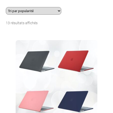
À Propos
Trié
13 résultats affichés
Contact
par
Search Button
Search
popularité
for: