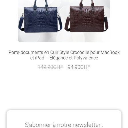
Porte-documents en Cuir Style Crocodile pour MacBook
et iPad – Élégance et Polyvalence
Le
Le
149.90
CHF
94.90
CHF
prix
prix
initial
actuel
était :
est :
149.90CHF.
94.90CHF.
S'abonner à notre newsletter :