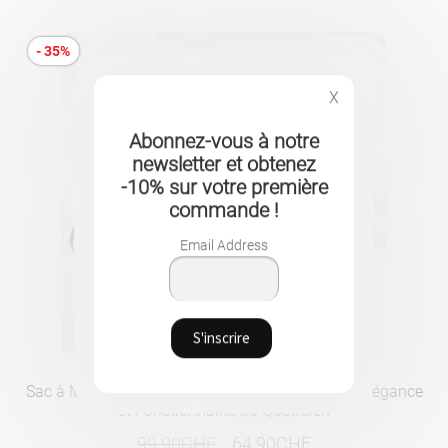
- 35%
X
Abonnez-vous à notre
newsletter et obtenez
-10% sur votre première
commande !
Email Address
Sac à Main et Porte-Documents pour Femme – Élégance
et Fonctionnalité au Quotidien
Le
Le
99.90
CHF
64.90
CHF