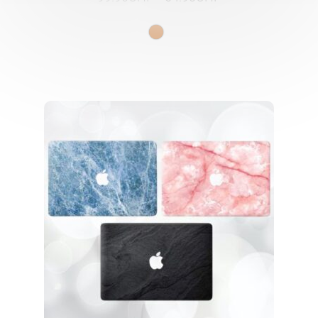
prix
prix
initial
actuel
était :
est :
99.90CHF.
64.90CHF.