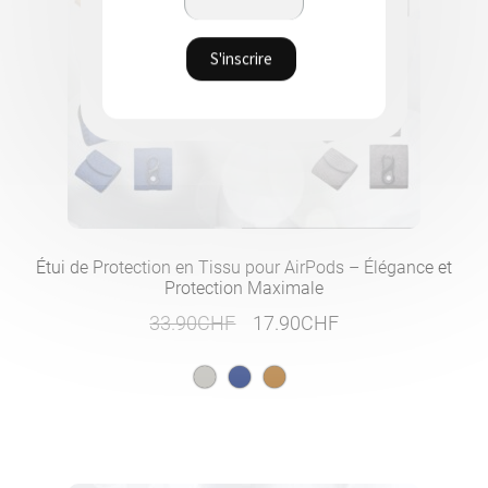
Étui de Protection en Tissu pour AirPods – Élégance et
Protection Maximale
Le
Le
33.90
CHF
17.90
CHF
prix
prix
initial
actuel
était :
est :
33.90CHF.
17.90CHF.