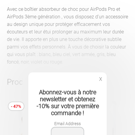
Avec ce boîtier absorbeur de choc pour AirPods Pro et
AirPods 3ème génération , vous disposez d’un accessoire
au design unique pour protéger efficacement vos
écouteurs et leur étui prolonger au maximum leur durée
de vie. Il apporte en plus une touche décorative subtile
parmi vos effets personnels. À vous de choisir la couleur
qui vous plaît : blanc, bleu ciel, vert armée, gris, bleu
foncé, noir, violet ou rouge.
X
Produits similaires
Abonnez-vous à notre
newsletter et obtenez
-10% sur votre première
- 47%
commande !
Email Address