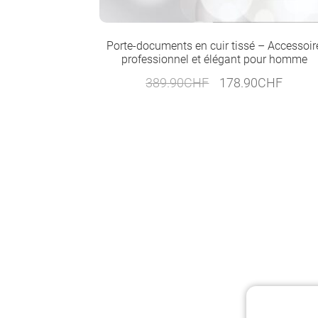
Porte-documents en cuir tissé – Accessoir
professionnel et élégant pour homme
Le
Le
389.90
CHF
178.90
CHF
prix
prix
initial
actuel
était :
est :
389.90CHF.
178.9