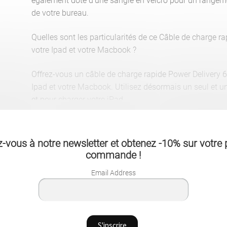
également doté d’une sangle en velcro pour un rangem
de votre bureau.
Quelles sont les particularités de ce Câble de charge 
votre Ipad et votre Macbook ?
Offrez-vous un câble de charge rapide Power Delivery
Ipad et votre Macbook. Utilisez désormais un seul et u
et pour charger votre iPad.
Ce câble PD de type USB-C vers USB-C aux normes de de
tous les chargeurs rapides compatibles pour fournir u
-vous à notre newsletter et obtenez -10% sur votre 
besoins du moment.
commande !
Munissez-vous de ce câble robuste pour utiliser vos app
Email Address
bénéficier de vitesses de transfert considérablement plu
données précieuses.