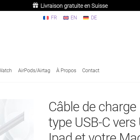
Livraison gratuite en Suisse
FR
EN
DE
Watch
AirPods/Airtag
À Propos
Contact
Câble de charge
type USB-C vers
Ipad et votre M