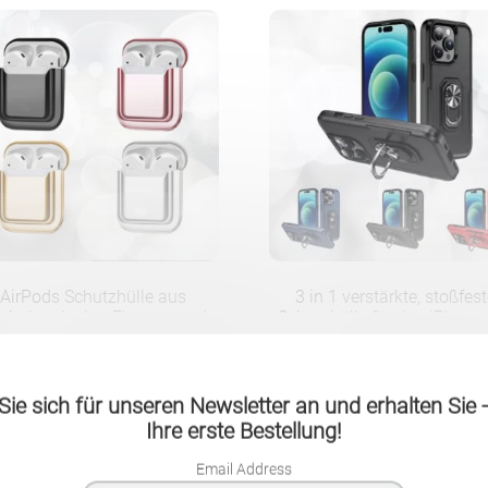
AirPods Schutzhülle aus
3 in 1 verstärkte, stoßfes
chglanzlack – Eleganz und
Schutzhülle für das iPhone
icherheit für Ihre Kopfhörer
um 360° drehbarem Halter
9.90
CHF
18.90
CHF
ie sich für unseren Newsletter an und erhalten Sie
Ihre erste Bestellung!
Email Address