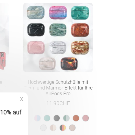
te
Hochwertige Schutzhülle mit
 mit
Stein- und Marmor-Effekt für Ihre
ing
AirPods Pro
X
11.90
CHF
 -10% auf