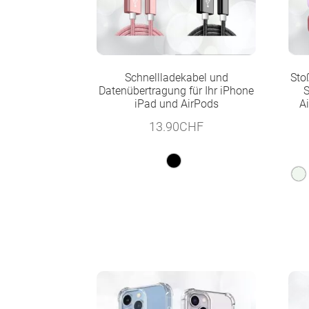
Schnellladekabel und
Sto
Datenübertragung für Ihr iPhone
S
iPad und AirPods
A
13.90
CHF