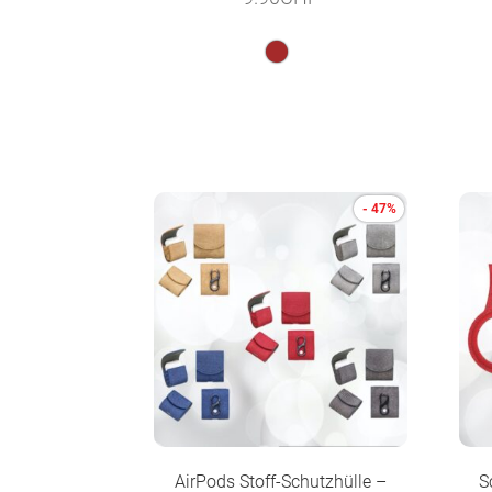
- 47%
AirPods Stoff-Schutzhülle –
S