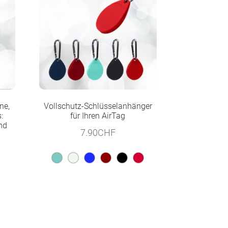
ne,
Vollschutz-Schlüsselanhänger
:
für Ihren AirTag
nd
7.90
CHF