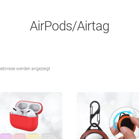
AirPods/Airtag
Nach
rgebnisse werden angezeigt
Beliebtheit
sortiert