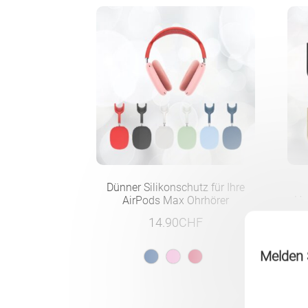
Dünner Silikonschutz für Ihre
AirPods Max Ohrhörer
Ho
S
14.90
CHF
Melden S