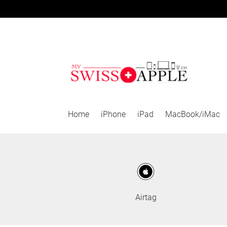
Zur
Zum
Navigation
Inhalt
springen
springen
Home
iPhone
iPad
MacBook/iMac
Airtag