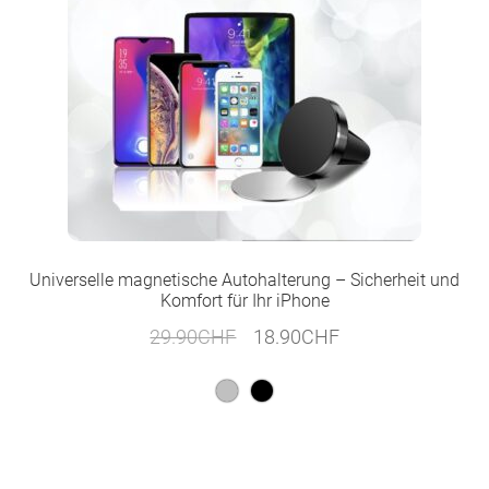
Universelle magnetische Autohalterung – Sicherheit und
Komfort für Ihr iPhone
Ursprünglicher
Aktueller
29.90
CHF
18.90
CHF
Preis
Preis
war:
ist:
29.90CHF
18.90CHF.