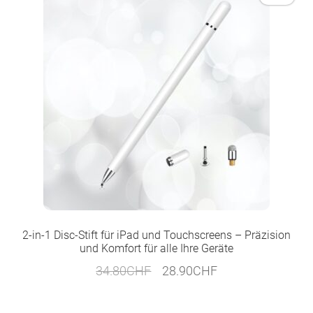
2-in-1 Disc-Stift für iPad und Touchscreens – Präzision
und Komfort für alle Ihre Geräte
Ursprünglicher
Aktueller
34.80
CHF
28.90
CHF
Preis
Preis
war:
ist: