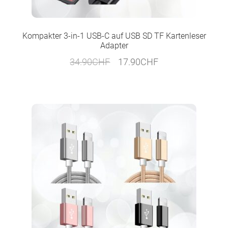
Kompakter 3-in-1 USB-C auf USB SD TF Kartenleser
Adapter
Ursprünglicher
Aktueller
34.90
CHF
17.90
CHF
Preis
Preis
war:
ist:
34.90CHF
17.90CHF.