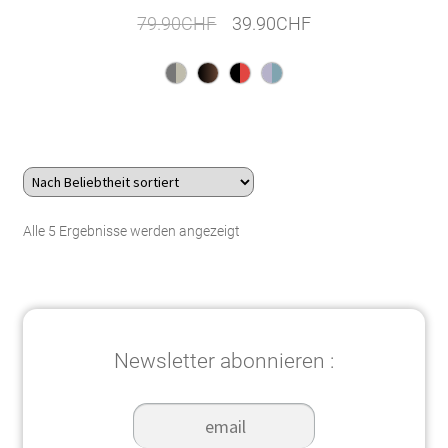
Ursprünglicher
Aktueller
79.90
CHF
39.90
CHF
Preis
Preis
war:
ist:
79.90CHF
39.90CHF.
Nach
Alle 5 Ergebnisse werden angezeigt
Beliebtheit
sortiert
Newsletter abonnieren :