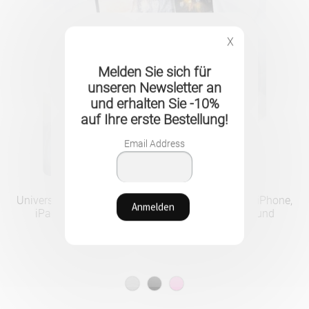
X
Melden Sie sich für
unseren Newsletter an
und erhalten Sie -10%
auf Ihre erste Bestellung!
Email Address
Universeller, verstellbarer Multi-Monitor-Halter für iPhone,
iPad und MacBook – Maximale Produktivität und
optimaler Komfort
18.90
CHF