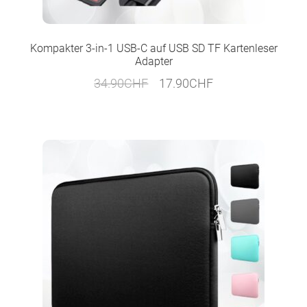
Kompakter 3-in-1 USB-C auf USB SD TF Kartenleser
Adapter
Ursprünglicher
Aktueller
34.90
CHF
17.90
CHF
Preis
Preis
war:
ist:
34.90CHF
17.90CHF.