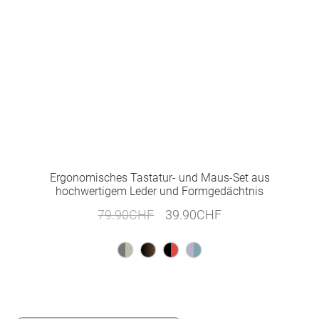
Ergonomisches Tastatur- und Maus-Set aus
hochwertigem Leder und Formgedächtnis
Ursprünglicher
Aktueller
79.90
CHF
39.90
CHF
Preis
Preis
war:
ist:
79.90CHF
39.90CHF.