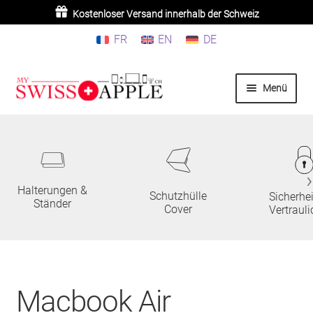
Kaufen Sie 3 oder mehr Produkte =
Kostenloser Versand innerhalb der Schweiz
10 % Rabatt
FR
EN
DE
Zur
Zum
Menü
Navigation
Inhalt
springen
springen
Home
iPhone
Halterungen &
Schutzhülle
iPad
Sicherhe
Ständer
Cover
Vertrauli
MacBook/iMac
Watch
Macbook Air
AirPods/Airtag