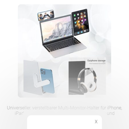
Universeller, verstellbarer Multi-Monitor-Halter für iPhone,
iPad und MacBook – Maximale Produktivität und
optimaler Komfort
X
18.90
CHF