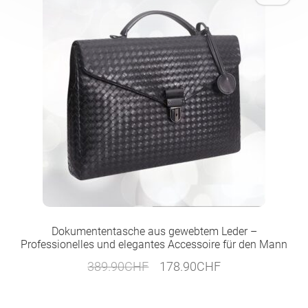
Dokumententasche aus gewebtem Leder –
Professionelles und elegantes Accessoire für den Mann
Ursprünglicher
Aktueller
389.90
CHF
178.90
CHF
Preis
Preis
war:
ist: