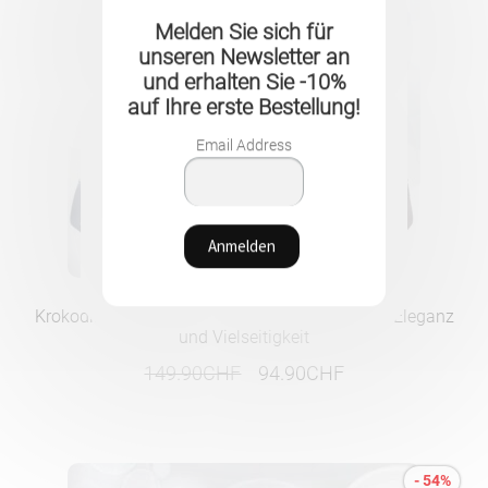
Melden Sie sich für
unseren Newsletter an
und erhalten Sie -10%
auf Ihre erste Bestellung!
Email Address
Krokodil-Ledermappe für MacBook und iPad – Eleganz
und Vielseitigkeit
Ursprünglicher
Aktueller
149.90
CHF
94.90
CHF
Preis
Preis
war:
ist:
149.90CHF
94.90CHF.
- 54%