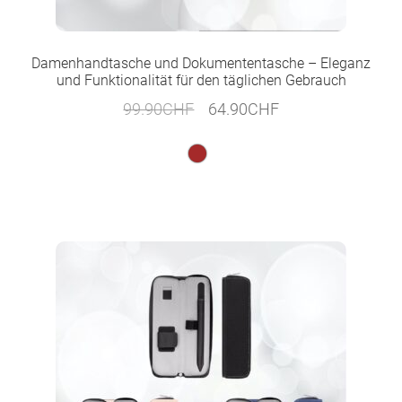
Damenhandtasche und Dokumententasche – Eleganz
und Funktionalität für den täglichen Gebrauch
Ursprünglicher
Aktueller
99.90
CHF
64.90
CHF
Preis
Preis
war:
ist:
99.90CHF
64.90CHF.