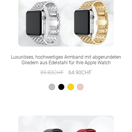
Luxuriöses, hochwertiges Armband mit abgerundeten
Gliedern aus Edelstahl für Ihre Apple Watch
Ursprünglicher
Aktueller
89.80
CHF
64.90
CHF
Preis
Preis
war:
ist:
89.80CHF
64.90CHF.