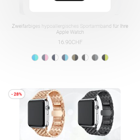
Zweifarbiges hypoallergisches Sportarmband für Ihre
Apple Watch
16.90
CHF
- 28%