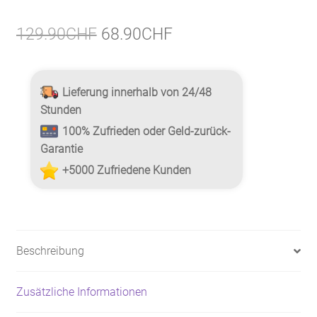
Ursprünglicher
Aktueller
129.90
CHF
68.90
CHF
Preis
Preis
war:
ist:
Lieferung innerhalb von 24/48
129.90CHF
68.90CHF.
Stunden
100% Zufrieden oder Geld-zurück-
Garantie
+5000 Zufriedene Kunden
Beschreibung
Zusätzliche Informationen