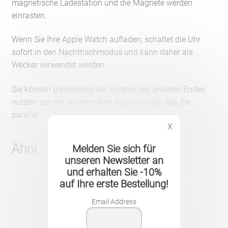
magnetische Ladestation und die Magnete werden
einrasten.
Wenn Sie Ihre Apple Watch aufladen, schaltet die Uhr
sofort in den Nachttischmodus und kann daher als
Wecker verwendet werden.
Sie können gleichzeitig die Vorteile des anderen Endes
nutzen, um ein anderes Ihrer Apple-Geräte, das Sie
parallel laden möchten, anzuschließen.
X
Ähnliche Produkte
Melden Sie sich für
unseren Newsletter an
und erhalten Sie -10%
auf Ihre erste Bestellung!
Email Address