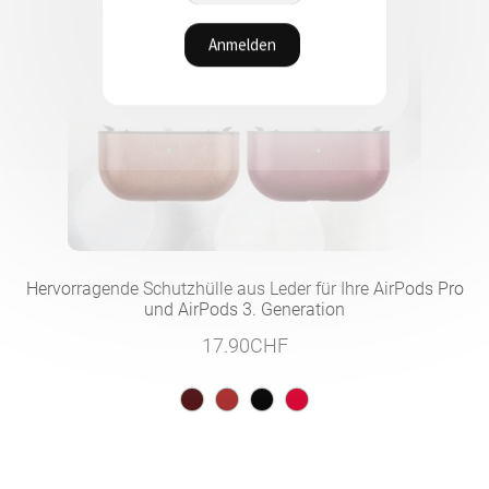
Hervorragende Schutzhülle aus Leder für Ihre AirPods Pro
und AirPods 3. Generation
17.90
CHF