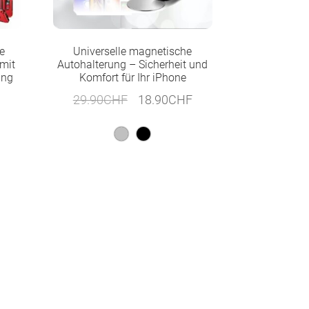
te
Universelle magnetische
 mit
Autohalterung – Sicherheit und
ing
Komfort für Ihr iPhone
Ursprünglicher
Aktueller
29.90
CHF
18.90
CHF
Preis
Preis
war:
ist:
29.90CHF
18.90CHF.