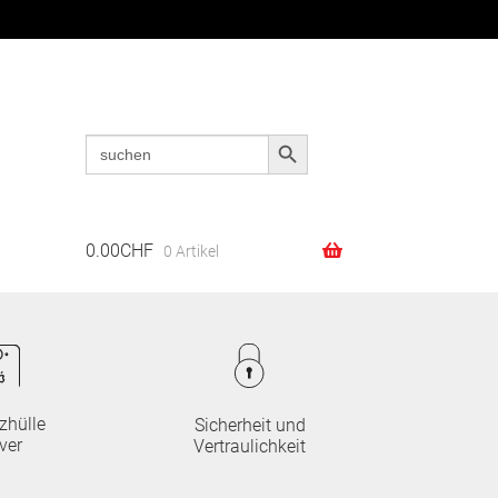
Search Button
Search
Suchen
Suchen
for:
nach:
0.00
CHF
0 Artikel
zhülle
Sicherheit und
ver
Vertraulichkeit