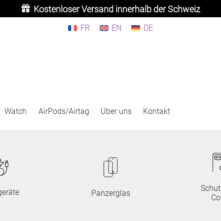
Kostenloser Versand innerhalb der Schweiz
FR
EN
DE
Watch
AirPods/Airtag
Über uns
Kontakt
Schut
eräte
Panzerglas
Co