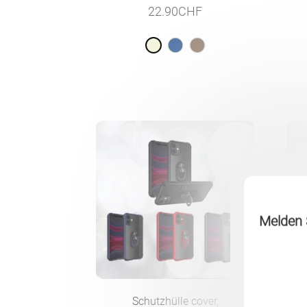
22.90
CHF
Melden S
Schutzhülle cover,