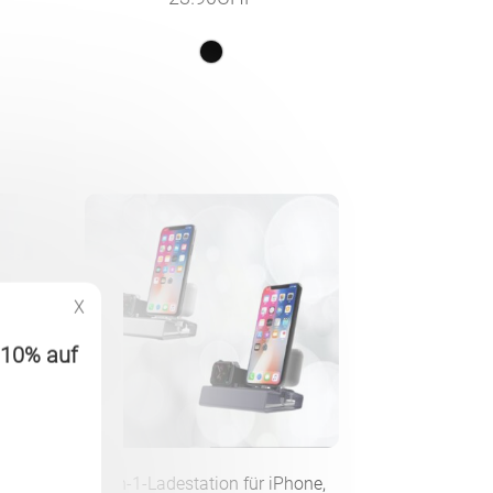
X
 -10% auf
mit
3-in-1-Ladestation für iPhone,