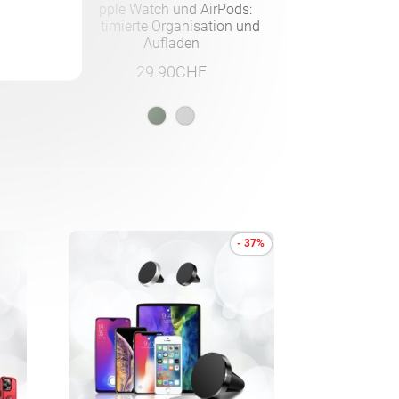
e –
Apple Watch und AirPods:
til
Optimierte Organisation und
Aufladen
29.90
CHF
- 37%