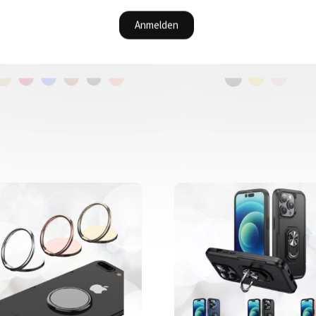
rtenschutztasche aus Leder
verstellbarer Nylonschlauf
für Ihr iPhone
Stoßschutz und eleganter S
11.90
CHF
14.90
CHF