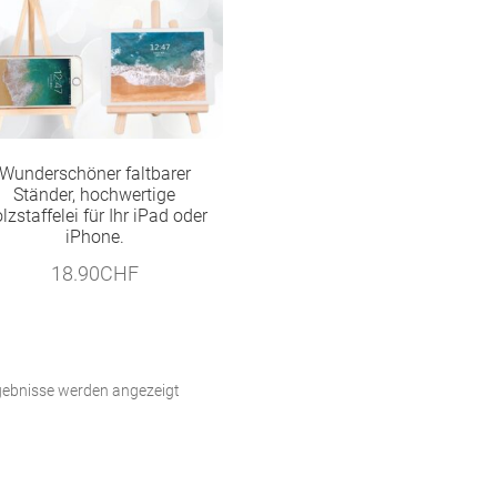
Wunderschöner faltbarer
Ständer, hochwertige
lzstaffelei für Ihr iPad oder
iPhone.
18.90
CHF
Nach
rgebnisse werden angezeigt
Beliebtheit
sortiert