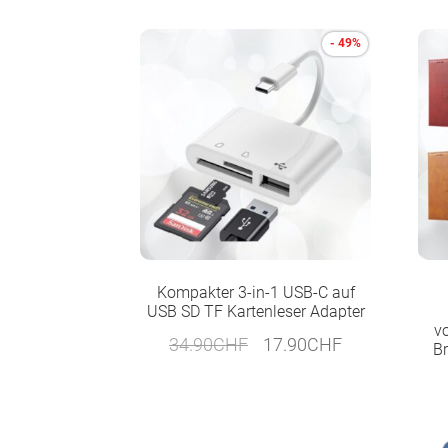
- 49%
Kompakter 3-in-1 USB-C auf
USB SD TF Kartenleser Adapter
vo
Ursprünglicher
Aktueller
34.90
CHF
17.90
CHF
Br
Preis
Preis
war:
ist:
34.90CHF
17.90CHF.