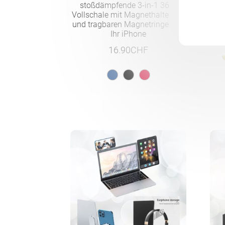
stoßdämpfende 3-in-1 360*
Ka
Vollschale mit Magnethalterung
und tragbaren Magnetringen für
Ihr iPhone
16.90
CHF