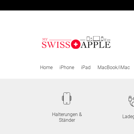
Zur
Zum
Navigation
Inhalt
springen
springen
Home
iPhone
iPad
MacBook/iMac
Halterungen &
Ladeg
Ständer