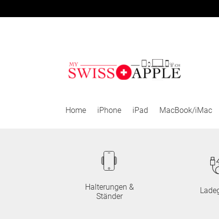
Zur
Zum
Navigation
Inhalt
springen
springen
Home
iPhone
iPad
MacBook/iMac
Halterungen &
Ladeg
Ständer