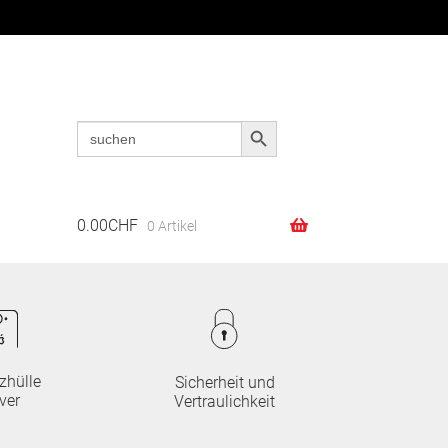
Search Button
Search
Suchen
Suchen
for:
nach:
0.00
CHF
0 Artikel
zhülle
Sicherheit und
ver
Vertraulichkeit