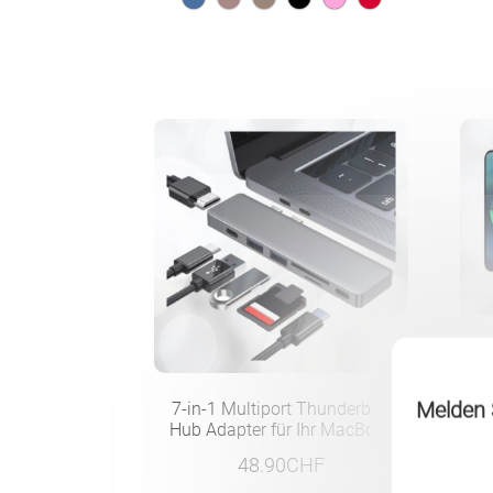
Melden S
7-in-1 Multiport Thunderbolt
M
Hub Adapter für Ihr MacBook
Sch
u
48.90
CHF