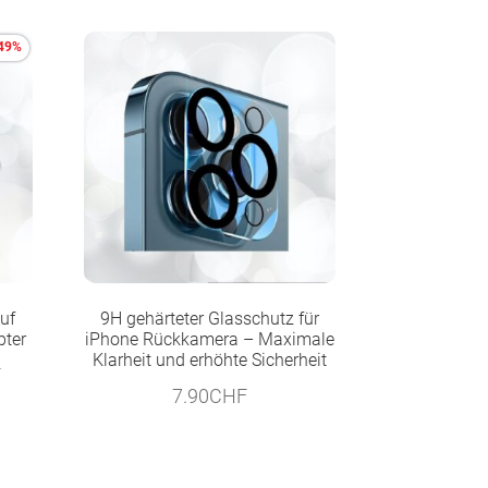
 49%
uf
9H gehärteter Glasschutz für
pter
iPhone Rückkamera – Maximale
Klarheit und erhöhte Sicherheit
cher
Aktueller
F
7.90
CHF
Preis
ist:
17.90CHF.