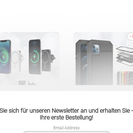
-
ie sich für unseren Newsletter an und erhalten Sie
agsafe 15W kompatibles
Unzerbrechliches
nell-Ladegerät für das Auto
Aluminiumgehäuse für Ih
Ihre erste Bestellung!
nd Halterung für Ihr iPhone
iPhone
Email Address
Ursprüngli
23.90
CHF
58.90
CHF
44.90
CH