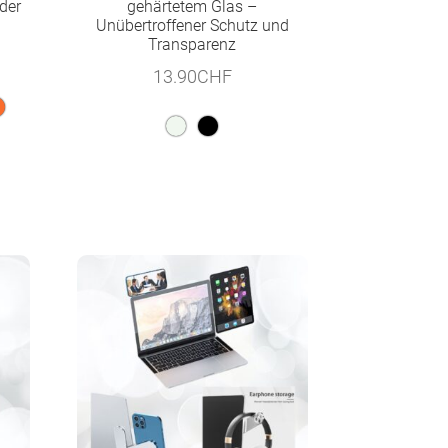
der
gehärtetem Glas –
Unübertroffener Schutz und
Transparenz
13.90
CHF