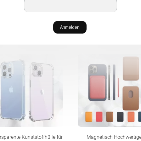
Preis
war:
58.90CHF
nsparente Kunststoffhülle für
Magnetisch Hochwertig