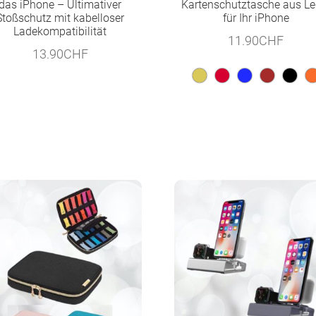
das iPhone – Ultimativer
Kartenschutztasche aus Le
Stoßschutz mit kabelloser
für Ihr iPhone
Ladekompatibilität
11.90
CHF
13.90
CHF