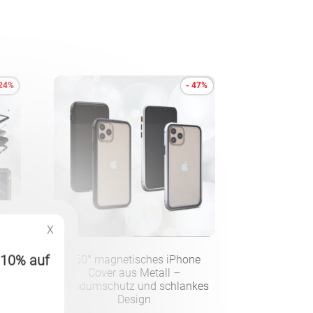
 24%
- 47%
X
 -10% auf
360° magnetisches iPhone
r
Cover aus Metall –
Rundumschutz und schlankes
Design
cher
Aktueller
F