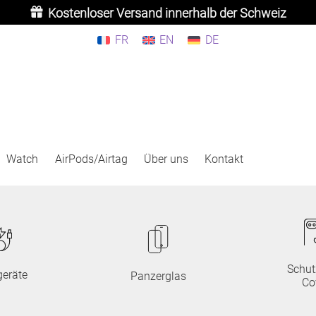
Kostenloser Versand innerhalb der Schweiz
FR
EN
DE
Watch
AirPods/Airtag
Über uns
Kontakt
Schut
eräte
Panzerglas
Co