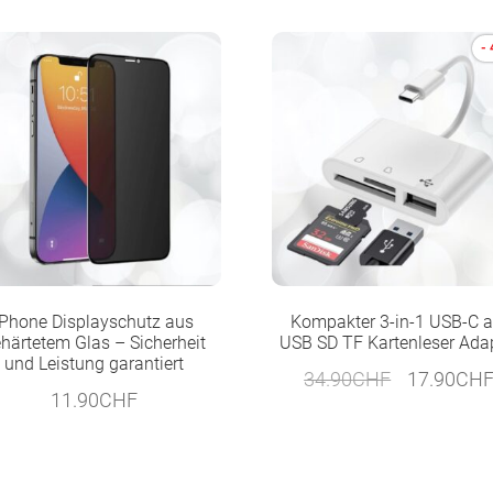
-
iPhone Displayschutz aus
Kompakter 3-in-1 USB-C a
härtetem Glas – Sicherheit
USB SD TF Kartenleser Ada
und Leistung garantiert
Ursprüngli
34.90
CHF
17.90
CH
11.90
CHF
Preis
war:
34.90CHF