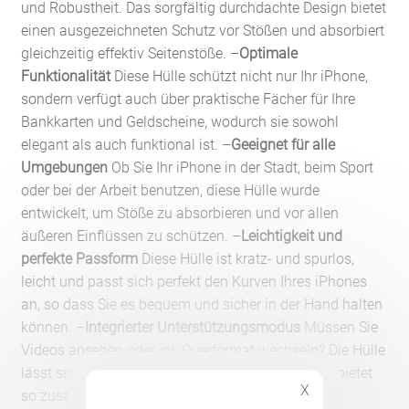
und Robustheit. Das sorgfältig durchdachte Design bietet
einen ausgezeichneten Schutz vor Stößen und absorbiert
gleichzeitig effektiv Seitenstöße. –
Optimale
Funktionalität
Diese Hülle schützt nicht nur Ihr iPhone,
sondern verfügt auch über praktische Fächer für Ihre
Bankkarten und Geldscheine, wodurch sie sowohl
elegant als auch funktional ist. –
Geeignet für alle
Umgebungen
Ob Sie Ihr iPhone in der Stadt, beim Sport
oder bei der Arbeit benutzen, diese Hülle wurde
entwickelt, um Stöße zu absorbieren und vor allen
äußeren Einflüssen zu schützen. –
Leichtigkeit und
perfekte Passform
Diese Hülle ist kratz- und spurlos,
leicht und passt sich perfekt den Kurven Ihres iPhones
an, so dass Sie es bequem und sicher in der Hand halten
können. –
Integrierter Unterstützungsmodus
Müssen Sie
Videos ansehen oder ins Querformat wechseln? Die Hülle
lässt sich leicht in einen Ständer verwandeln und bietet
X
so zusätzlichen Komfort im Alltag. –
Farbenvielfalt