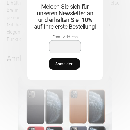
Erhältlich in verschiedenen eleganten Farben – rot, blau,
Melden Sie sich für
braun, hellbraun, schwarz und rosa – um Ihrem
unseren Newsletter an
persönlichen Stil zu entsprechen.
und erhalten Sie -10%
Mit dieser Lederhülle bieten Sie Ihrem iPhone einen
auf Ihre erste Bestellung!
eleganten und langlebigen Schutz, während alle
Email Address
Funktionen erhalten bleiben.
Ähnliche Produkte