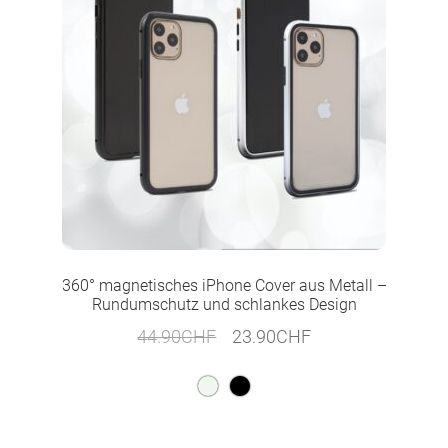
360° magnetisches iPhone Cover aus Metall –
Rundumschutz und schlankes Design
Ursprünglicher
Aktueller
44.90
CHF
23.90
CHF
Preis
Preis
war:
ist:
44.90CHF
23.90CHF.