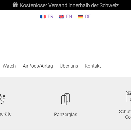
Kostenloser Versand innerhalb der Schweiz
FR
EN
DE
Watch
AirPods/Airtag
Über uns
Kontakt
Schut
eräte
Panzerglas
Co