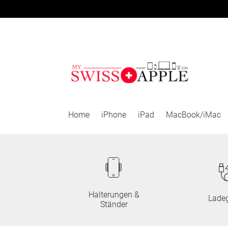
Zur
Zum
Navigation
Inhalt
springen
springen
Home
iPhone
iPad
MacBook/iMac
Halterungen &
Ladeg
Ständer