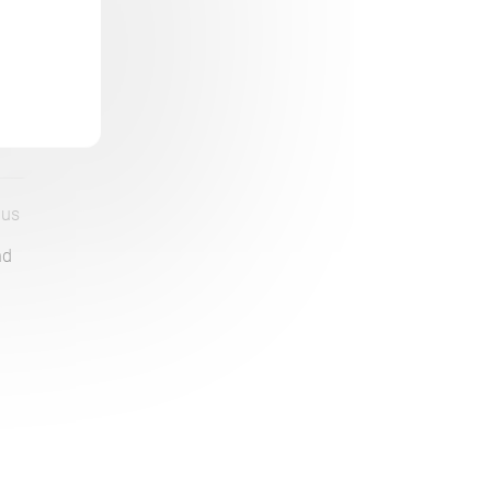
aus
nd