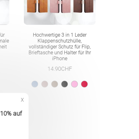
für
Hochwertige 3 in 1 Leder
male
Klappenschutzhülle,
heit
vollständiger Schutz für Flip,
Brieftasche und Halter für Ihr
iPhone
14.90
CHF
X
 -10% auf