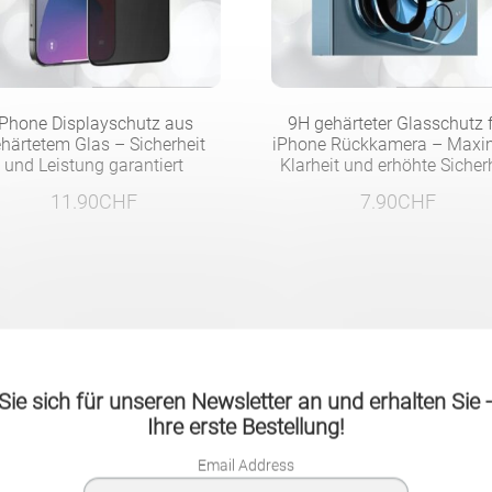
iPhone Displayschutz aus
9H gehärteter Glasschutz 
härtetem Glas – Sicherheit
iPhone Rückkamera – Maxi
und Leistung garantiert
Klarheit und erhöhte Sicher
11.90
CHF
7.90
CHF
ie sich für unseren Newsletter an und erhalten Sie
Ihre erste Bestellung!
- 47%
Email Address