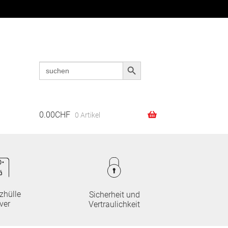
Search Button
Search
Suchen
Suchen
for:
nach:
0.00
CHF
0 Artikel
zhülle
Sicherheit und
ver
Vertraulichkeit